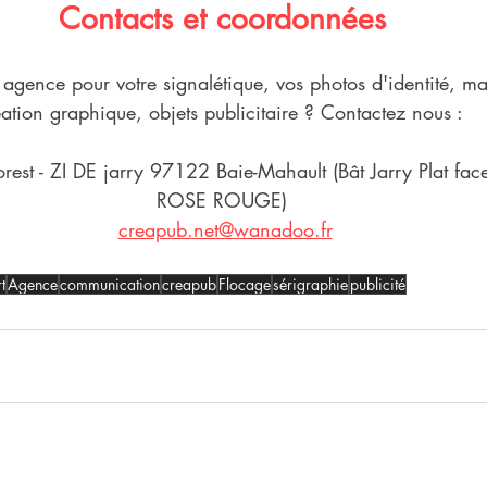
Contacts et coordonnées
gence pour votre signalétique, vos photos d'identité, ma
éation graphique, objets publicitaire ? Contactez nous : 
rest - ZI DE jarry 97122 Baie-Mahault (Bât Jarry Plat f
ROSE ROUGE)
creapub.net@wanadoo.fr
t
Agence
communication
creapub
Flocage
sérigraphie
publicité