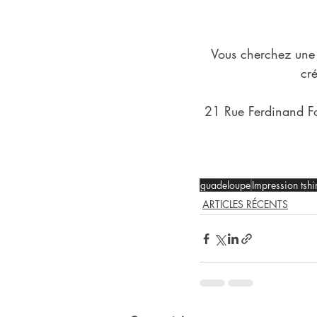
Vous cherchez une a
cr
21 Rue Ferdinand Fo
guadeloupe
Impression tshir
ARTICLES RÉCENTS