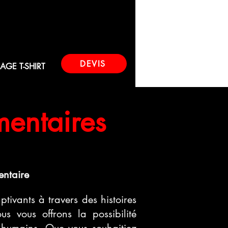
DEVIS
AGE T-SHIRT
mentaires
entaire
creapub.fr guadeloupe
tivants à travers des histoires
us vous offrons la possibilité